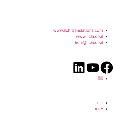
www.lichitranslations.com
www.lichi.co.il
lichi@lichi.co.il
בית
אודות