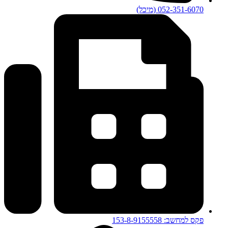
052-351-6070 (מיכל)
פקס למחשב: 153-8-9155558