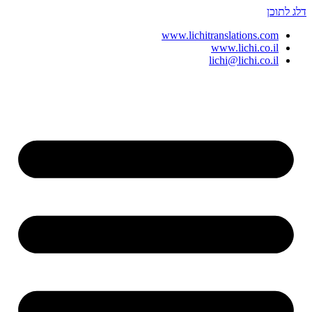
דלג לתוכן
www.lichitranslations.com
www.lichi.co.il
lichi@lichi.co.il