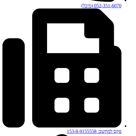
052-351-6070 (מיכל)
פקס למחשב: 153-8-9155558