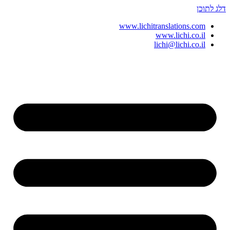
דלג לתוכן
www.lichitranslations.com
www.lichi.co.il
lichi@lichi.co.il