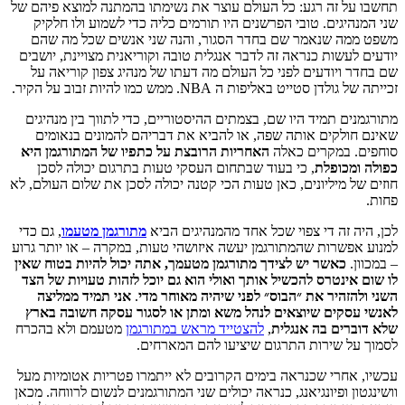
תחשבו על זה רגע: כל העולם עוצר את נשימתו בהמתנה למוצא פיהם של
שני המנהיגים. טובי הפרשנים היו תורמים כליה כדי לשמוע ולו חלקיק
משפט ממה שנאמר שם בחדר הסגור, והנה שני אנשים שכל מה שהם
יודעים לעשות כנראה זה לדבר אנגלית טובה וקוריאנית מצויינת, יושבים
שם בחדר ויודעים לפני כל העולם מה דעתו של מנהיג צפון קוריאה על
זכייתה של גולדן סטייט באליפות ה NBA. ממש כמו להיות זבוב על הקיר.
מתורגמנים תמיד היו שם, בצמתים ההיסטוריים, כדי לתווך בין מנהיגים
שאינם חולקים אותה שפה, או להביא את דבריהם להמונים בנאומים
סוחפים. במקרים כאלה
האחריות הרובצת על כתפיו של המתורגמן היא
כפולה ומכופלת
, כי בעוד שבתחום העסקי טעות בתרגום יכולה לסכן
חוזים של מיליונים, כאן טעות הכי קטנה יכולה לסכן את שלום העולם, לא
פחות.
לכן, היה זה די צפוי שכל אחד מהמנהיגים הביא
מתורגמן מטעמו
, גם כדי
למנוע אפשרות שהמתורגמן יעשה איזושהי טעות, במקרה – או יותר גרוע
– במכוון.
כאשר יש לצידך מתורגמן מטעמך, אתה יכול להיות בטוח שאין
לו שום אינטרס להכשיל אותך ואולי הוא גם יוכל לזהות טעויות של הצד
השני ולהזהיר את ״הבוס״ לפני שיהיה מאוחר מדי
.
אני תמיד ממליצה
לאנשי עסקים שיוצאים לנהל משא ומתן או לסגור עסקה חשובה בארץ
שלא דוברים בה אנגלית
,
להצטייד מראש במתורגמן
מטעמם ולא בהכרח
לסמוך על שירות התרגום שיציעו להם המארחים.
עכשיו, אחרי שכנראה בימים הקרובים לא ייתמרו פטריות אטומיות מעל
וושינגטון ופיונגיאנג, כנראה יכולים שני המתורגמנים לנשום לרווחה. מכאן