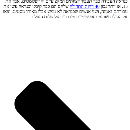
כנראה העבודה כבר תעבור לצוותים המקצועיים והדיפלומטים, אבל את
15, או יותר נכון
40 דקות התהילה
שלהם הם כבר קיבלו וכנראה עשו את
עבודתם נאמנה, ושני אנשים שכנראה לא ממש אכלו מאותו מסטינג, יצאו
אל העולם שופעים אופטימיות ומדברים על שלום העולם.