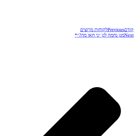
קודם
Previous
לקוחות מרוצים
Next
מגן נחמה לגן ״ני חאו מה?״*