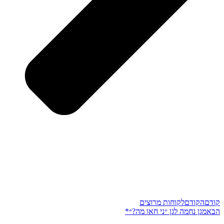
קודם
הקודם
לקוחות מרוצים
הבא
מגן נחמה לגן ״ני חאו מה?״*