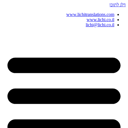
דלג לתוכן
www.lichitranslations.com
www.lichi.co.il
lichi@lichi.co.il