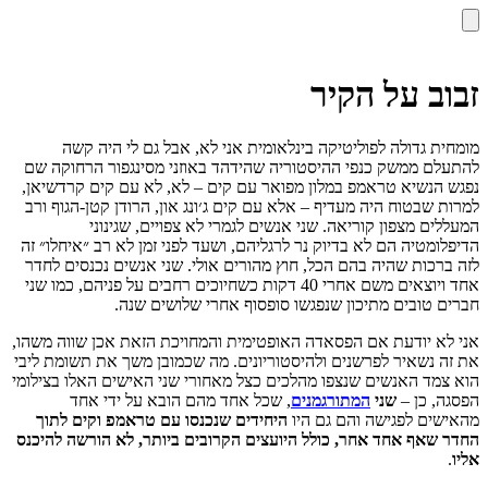
זבוב על הקיר
מומחית גדולה לפוליטיקה בינלאומית אני לא, אבל גם לי היה קשה
להתעלם ממשק כנפי ההיסטוריה שהידהד באוזני מסינגפור הרחוקה שם
נפגש הנשיא טראמפ במלון מפואר עם קים – לא, לא עם קים קרדשיאן,
למרות שבטוח היה מעדיף – אלא עם קים ג׳ונג און, הרודן קטן-הגוף ורב
המעללים מצפון קוריאה. שני אנשים לגמרי לא צפויים, שגינוני
הדיפלומטיה הם לא בדיוק נר לרגליהם, ושעד לפני זמן לא רב ״איחלו״ זה
לזה ברכות שהיה בהם הכל, חוץ מהורים אולי. שני אנשים נכנסים לחדר
אחד ויוצאים משם אחרי 40 דקות כשחיוכים רחבים על פניהם, כמו שני
חברים טובים מתיכון שנפגשו סופסוף אחרי שלושים שנה.
אני לא יודעת אם הפסאדה האופטימית והמחויכת הזאת אכן שווה משהו,
את זה נשאיר לפרשנים ולהיסטוריונים. מה שכמובן משך את תשומת ליבי
הוא צמד האנשים שנצפו מהלכים כצל מאחורי שני האישים האלו בצילומי
הפסגה, כן –
שני
המתורגמנים
, שכל אחד מהם הובא על ידי אחד
מהאישים לפגישה והם גם היו
היחידים שנכנסו עם טראמפ וקים לתוך
החדר שאף אחד אחר, כולל היועצים הקרובים ביותר, לא הורשה להיכנס
אליו
.