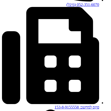
052-351-6070 (מיכל)
פקס למחשב: 153-8-9155558