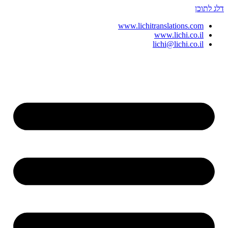
דלג לתוכן
www.lichitranslations.com
www.lichi.co.il
lichi@lichi.co.il