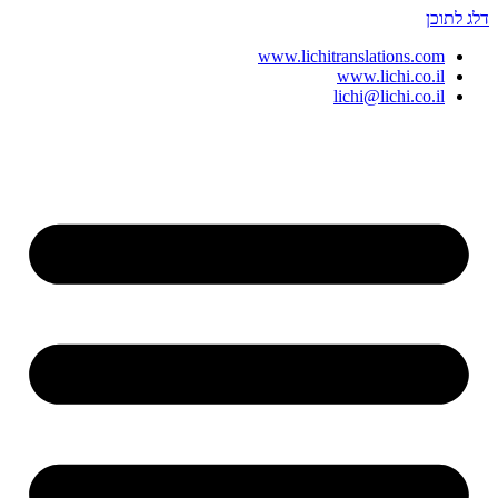
דלג לתוכן
www.lichitranslations.com
www.lichi.co.il
lichi@lichi.co.il