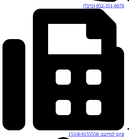
052-351-6070 (מיכל)
פקס למחשב: 153-8-9155558