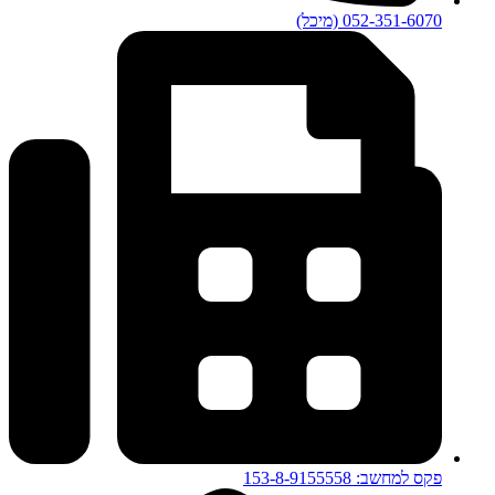
052-351-6070 (מיכל)
פקס למחשב: 153-8-9155558