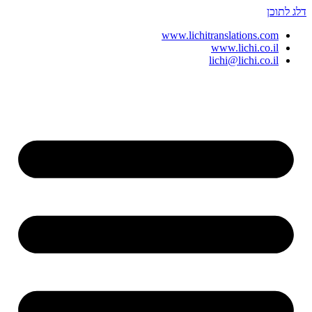
דלג לתוכן
www.lichitranslations.com
www.lichi.co.il
lichi@lichi.co.il