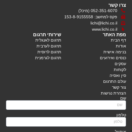
צרו קשר
052-351-6070 (מיכל)
פקס למחשב: 153-8-9155558
lichi@lichi.co.il
www.lichi.co.il
מפת האתר
שירותי תרגום
דף הבית
תרגום לאנגלית
אודות
תרגום לערבית
בנימה אישית
תרגום לרוסית
כנסים ואירועים
תרגום לגרמנית
עסקים
לקוחות
סין ואסיה
עולם התרגום
צור קשר
הצהרת נגישות
שם
טלפון
אימייל