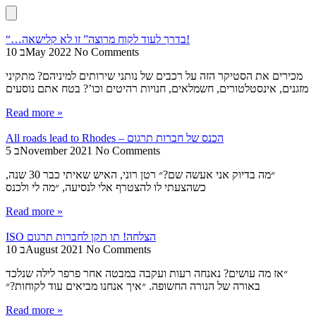
“…בדרך לעוד לקוח מרוצה” זו לא קלישאה!
No Comments
10 בMay 2022
מכירים את הסטיקר הזה על רכבים של נותני שירותים למיניהם? מתקיני
מזגנים, אינסטלטורים, חשמלאים, חנויות רהיטים וכו’? בטח אתם נוסעים
Read more »
All roads lead to Rhodes – הכנס של חברות תרגום
No Comments
5 בNovember 2021
״מה בדיוק אני אעשה שם?״ רטן רוני, האיש שאיתי כבר 30 שנה,
כשהצעתי לו להצטרף אלי לנסיעה, ״מה לי ולכנס
Read more »
ISO הצלחה! תו תקן לחברות תרגום
No Comments
10 בAugust 2021
״אז מה עושים? נאנחה רעות ועקבה במבטה אחר פרפר לילה שנלכד
באורה של הנורה החשופה. ״איך אנחנו מביאים עוד לקוחות?״
Read more »