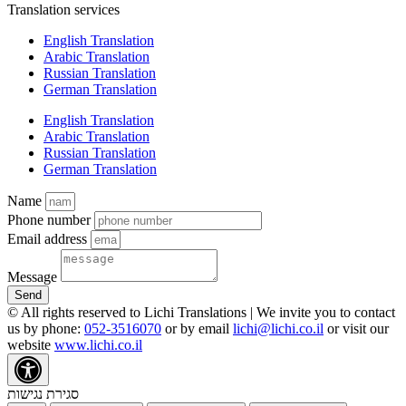
Translation services
English Translation
Arabic Translation
Russian Translation
German Translation
English Translation
Arabic Translation
Russian Translation
German Translation
Name
Phone number
Email address
Message
Send
© All rights reserved to Lichi Translations | We invite you to contact
us by phone:
052-3516070
or by email
lichi@lichi.co.il
or visit our
website
www.lichi.co.il
סגירת נגישות