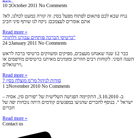
No Comments
10 בOctober 2011
נניח שבא לכם פתאום לפתוח מפעל בסין. זה קורה כמעט לכולנו, לא?
אתם אומרים לעצמכם: ניקח לנו שותף סיני חביב
Read more »
“כרטיסי הברכה פותחים עבורנו דלתות”
No Comments
24 בJanuary 2011
כבר 12 שנה שאנחנו מעצבים, מפיקים ומשווקים כרטיסי ברכה לראש
השנה הסיני. לקוחות רבים חוזרים ומזמינים מאיתנו כרטיסים מודפסים או
וירטואלים,
Read more »
7 סודות לניהול מו”מ מוצלח בסין
No Comments
1 בNovember 2010
ב- 3.10.2010, התקיימה הפגישה השלישית של “פורום סין, אסיה –
ישראל “. בנוסף לחברים שהגיעו במפגשים קודמים היתה נוכחות יפה של
חברים
Read more »
Contact us