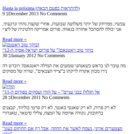
Hasta la próxima (להתראות בפעם הבאה)
No Comments
9 בDecember 2013
עכשיו, ממרחק של יותר משלושה שבועות, אחרי שקצת נחתי ונרגעתי,
אני יכולה להסתכל אחורה בגאווה. פורום אמריקה הלטינית של ליצ׳י
Read more »
“בוקר טוב ויאטנאם!” על פורום ישראל-אסיה ה-12
No Comments
30 בJanuary 2012
מה עובר לנו בראש כשאנחנו שומעים את המילה ויאטנאם? רוברט דה
נירו מכוון אקדח לרקתו ב”צייד הצבאים”, שורה של מסוקים
Read more »
“אל תזלזלו בבני עניים” – על הודו ועסקים בפורום ה-11
No Comments
28 בDecember 2011
לא רק פרות, לא רק שאנטי באנטי, לא רק סרטי בוליווד, קבצנים
ברחובות, נקודה אדומה על המצח, צלילי סיטאר, טאנדורי
Read more »
“מצטערים אדוני, נשמח לאשר את החוזה, אבל רק אם תחתום בעט
נובע”