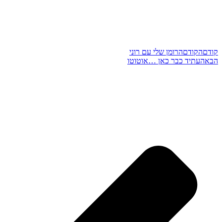
קודם
הקודם
הרומן שלי עם רוני
הבא
העתיד כבר כאן …אוטוטו