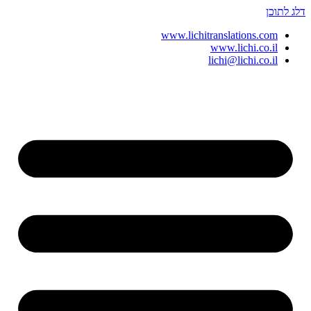
דלג לתוכן
www.lichitranslations.com
www.lichi.co.il
lichi@lichi.co.il