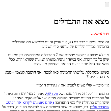
מצא את ההבדלים
וידוי אישי
…
גם היום, כשאני כבר בת 43, אני עדיין נהנית מלמצוא את ההבדלים
בתמונות במדור הילדים של עיתוני סוף השבוע.
אני לא מרפה עד שאני מסמנת את 7 ההבדלים המבוקשים בין תמונות
שהן כל כך דומות. אני במיוחד נהנית מאותן תמונות שנורא זהות. ככל
שהאתגר גדול יותר כך גם ההנאה והסיפוק מועצמים.
כשאני מסתכלת על שתי התמונות כאן למטה, אני חושבת לעצמי – מצא
את ההבדלים!?
אין סיכוי – אולי פשוט למצוא את 7 נקודות הדמיון.
התמונה הזו לקוחה מתוך מצגת של
טל רשף
, מומחה בעל ידע רחב ביותר
על התרבות הסינית שהרצה בפורום אסיה ישראל לעסקים האחרון
שהתקיים בתחילת יולי בגני התערוכה
(
אתם מוזמנים לקרוא את הפוסט
שמדבר עליו
). טל, שהוא גם אחד השותפים שלי להקמת הפורום, דיבר על