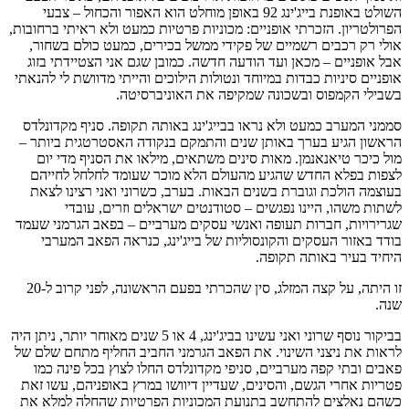
השולט באופנת בייג'ינג 92 באופן מוחלט הוא האפור והכחול – צבעי
הפרולטריון. הזכרתי אופניים: מכוניות פרטיות כמעט ולא ראיתי ברחובות,
אולי רק רכבים רשמיים של פקידי ממשל בכירים, כמעט כולם בשחור,
אבל אופניים – מכאן ועד הודעה חדשה. כמובן שגם אני הצטיידתי בזוג
אופניים סיניות כבדות במיוחד ונטולות הילוכים והייתי מדוושת לי להנאתי
בשבילי הקמפוס ובשכונה שמקיפה את האוניברסיטה.
סממני המערב כמעט ולא נראו בבייג'ינג באותה תקופה. סניף מקדונלדס
הראשון הגיע בערך באותן שנים והתמקם בנקודה האסטרטגית ביותר –
מול כיכר טיאנאנמן. מאות סינים משתאים, מילאו את הסניף מדי יום
לצפות בפלא החדש שהגיע מהעולם הלא מוכר שעומד לחלחל לחייהם
בעוצמה הולכת וגוברת בשנים הבאות. בערב, כשרוני ואני רצינו לצאת
לשתות משהו, היינו נפגשים – סטודנטים ישראלים וזרים, עובדי
שגרירויות, חברות תעופה ואנשי עסקים מערביים – בפאב הגרמני שעמד
בודד באזור העסקים והקונסוליות של בייג'ינג, כנראה הפאב המערבי
היחיד בעיר באותה תקופה.
זו היתה, על קצה המזלג, סין שהכרתי בפעם הראשונה, לפני קרוב ל-20
שנה.
בביקור נוסף שרוני ואני עשינו בביג'ינג, 4 או 5 שנים מאוחר יותר, ניתן היה
לראות את ניצני השינוי. את הפאב הגרמני החביב החליף מתחם שלם של
פאבים ובתי קפה מערביים, סניפי מקדונלדס החלו לצוץ בכל פינה כמו
פטריות אחרי הגשם, והסינים, שעדיין דיוושו במרץ באופניהם, עשו זאת
כשהם נאלצים להתחשב בתנועת המכוניות הפרטיות שהחלה למלא את