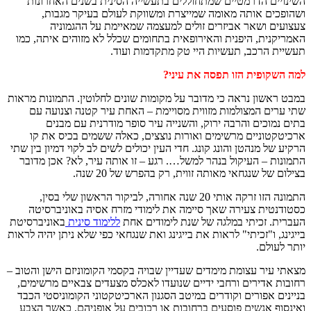
השינויים הדרמטיים שמתחוללים בתעשייה הסינית בשנים האחרונות
ושהופכים אותה מאומה שמייצרת ומשווקת לעולם בעיקר מגבות,
צעצועים ושאר אביזרים זולים למעצמה שמאיימת על ההגמוניה
האמריקנית, היפנית והאירופאית בתחומים שכלל לא מזוהים איתה, כמו
תעשיית הרכב, תעשיות היי טק מתקדמות ועוד.
למה השקופית הזו תפסה את עיני?
במבט ראשון נראה כי מדובר על מקומות שונים לחלוטין. התמונות מראות
שתי ערים המצולמות מזווית מסויימת – האחת עיר קטנה וצנועה עם
בתים נמוכים והרבה ירוק, והשנייה עיר סופר מודרנית עם מבנים
ארכיטקטוניים מרשימים ואורות נוצצים, כאלה ששמים בכיס את קו
הרקיע של מנהטן והונג קונג. חדי העין יכולים לשים לב לקוי דמיון בין שתי
התמונות – העיקול בנהר למשל…. רגע – זו אותה עיר, לא? אכן מדובר
בצילום של שנגחאי מאותה זווית, רק בהפרש של 20 שנה.
התמונה הזו זרקה אותי 20 שנה אחורה, לביקור הראשון שלי בסין,
כסטודנטית צעירה שאך סיימה את לימודי מזרח אסיה באוניברסיטה
העברית. זכיתי במלגה של שנת לימודים אחת
ללימוד סינית
באוניברסיטת
בייגינג, ו"זכיתי" לראות את בייגינג ואת שנגחאי כפי שלא ניתן יהיה לראות
יותר לעולם.
מצאתי עיר עצומת מימדים שעדיין שבויה בקסמי הקומוניזם הישן והטוב –
רחובות אדירים ורחבי ידיים שנועדו לאכלס מצעדים צבאיים מרשימים,
בניינים אפורים וקודרים במיטב הסגנון הארכיטקטוני הקומוניסטי הכבד
ואינסוף אנשים פוסעים ברחובות או רכובים על אופניהם, כאשר הצבע