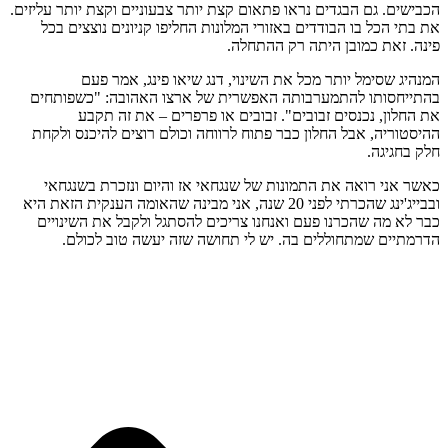
הכבישים. גם הבגדים נראו פתאום קצת יותר צבעוניים וקצת יותר עליזים.
את בתי הכל בו הבודדים באזורי המלונות החליפו קניונים נוצצים בכל
פינה. זאת כמובן היתה רק ההתחלה.
המנהיג שסימל יותר מכל את השינוי, דנג שיאו פינג, אמר פעם
בהתייחסותו להתמערבותה האפשרית של ארצו האהובה: "כשפותחים
את החלון, נכנסים זבובים". זבובים או פרפרים – את זה תקבע
ההיסטוריה, אבל החלון כבר פתוח לרווחה וכולם רוצים להיכנס ולקחת
חלק בחגיגה.
כאשר אני רואה את התמונות של שנגחאי אז והיום ונזכרת בשנגחאי
ובבייג'ינג שהכרתי לפני 20 שנה, אני מבינה שהאומה הענקית הזאת היא
כבר לא מה שהכרנו פעם ואנחנו צריכים להסתגל ולקבל את השינויים
הדרמתיים שמתחוללים בה. יש לי תחושה שזה יעשה טוב לכולם.