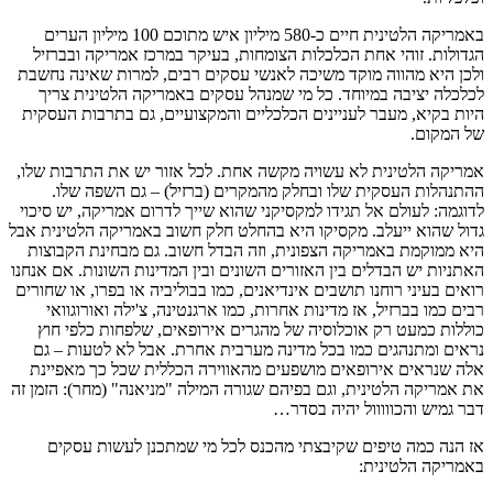
באמריקה הלטינית חיים כ-580 מיליון איש מתוכם 100 מיליון הערים
הגדולות. זוהי אחת הכלכלות הצומחות, בעיקר במרכז אמריקה ובברזיל
ולכן היא מהווה מוקד משיכה לאנשי עסקים רבים, למרות שאינה נחשבת
לכלכלה יציבה במיוחד. כל מי שמנהל עסקים באמריקה הלטינית צריך
היות בקיא, מעבר לעניינים הכלכליים והמקצועיים, גם בתרבות העסקית
של המקום.
אמריקה הלטינית לא עשויה מקשה אחת. לכל אזור יש את התרבות שלו,
ההתנהלות העסקית שלו ובחלק מהמקרים (ברזיל) – גם השפה שלו.
לדוגמה: לעולם אל תגידו למקסיקני שהוא שייך לדרום אמריקה, יש סיכוי
גדול שהוא ייעלב. מקסיקו היא בהחלט חלק חשוב באמריקה הלטינית אבל
היא ממוקמת באמריקה הצפונית, וזה הבדל חשוב. גם מבחינת הקבוצות
האתניות יש הבדלים בין האזורים השונים ובין המדינות השונות. אם אנחנו
רואים בעיני רוחנו תושבים אינדיאנים, כמו בבוליביה או בפרו, או שחורים
רבים כמו בברזיל, אז מדינות אחרות, כמו ארגנטינה, צ'ילה ואורוגוואי
כוללות כמעט רק אוכלוסיה של מהגרים אירופאים, שלפחות כלפי חוץ
נראים ומתנהגים כמו בכל מדינה מערבית אחרת. אבל לא לטעות – גם
אלה שנראים אירופאים מושפעים מהאווירה הכללית שכל כך מאפיינת
את אמריקה הלטינית, וגם בפיהם שגורה המילה "מניאנה" (מחר): הזמן זה
דבר גמיש והכווווול יהיה בסדר…
אז הנה כמה טיפים שקיבצתי מהכנס לכל מי שמתכנן לעשות עסקים
באמריקה הלטינית: