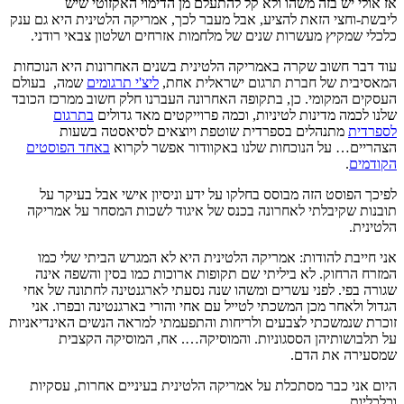
אז אולי יש בזה משהו ולא קל להתעלם מן הדימוי האקזוטי שיש
ליבשת-וחצי הזאת להציע, אבל מעבר לכך, אמריקה הלטינית היא גם ענק
כלכלי שמקיץ מעשרות שנים של מלחמות אזרחים ושלטון צבאי רודני.
עוד דבר חשוב שקרה באמריקה הלטינית בשנים האחרונות היא הנוכחות
המאסיבית של חברת תרגום ישראלית אחת,
ליצ'י תרגומים
שמה, בעולם
העסקים המקומי. כן, בתקופה האחרונה העברנו חלק חשוב ממרכז הכובד
שלנו לכמה מדינות לטיניות, וכמה פרוייקטים מאד גדולים
בתרגום
לספרדית
מתנהלים בספרדית שוטפת ויוצאים לסיאסטה בשעות
הצהריים… על הנוכחות שלנו באקוודור אפשר לקרוא
באחד הפוסטים
הקודמים
.
לפיכך הפוסט הזה מבוסס בחלקו על ידע וניסיון אישי אבל בעיקר על
תובנות שקיבלתי לאחרונה בכנס של איגוד לשכות המסחר על אמריקה
הלטינית.
אני חייבת להודות: אמריקה הלטינית היא לא המגרש הביתי שלי כמו
המזרח הרחוק. לא ביליתי שם תקופות ארוכות כמו בסין והשפה אינה
שגורה בפי. לפני עשרים ומשהו שנה נסעתי לארגנטינה לחתונה של אחי
הגדול ולאחר מכן המשכתי לטייל עם אחי והורי בארגנטינה ובפרו. אני
זוכרת שנמשכתי לצבעים ולריחות והתפעמתי למראה הנשים האינדיאניות
על תלבושותיהן הססגוניות. והמוסיקה…. אח, המוסיקה הקצבית
שמסעירה את הדם.
היום אני כבר מסתכלת על אמריקה הלטינית בעיניים אחרות, עסקיות
וכלכליות.