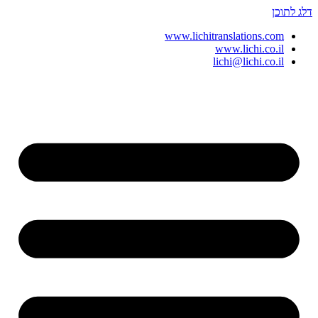
דלג לתוכן
www.lichitranslations.com
www.lichi.co.il
lichi@lichi.co.il