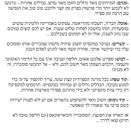
-זמנים:
המרחקים מאד גדולים והזמן מאד גמיש. במילים אחרות – ברגוע!
לא לקבוע יותר מדי פגישות בפרק זמן קצר ולתכנן טוב טוב את הנסיעה
עם הרבה זמן ספייר.
-אוכל:
חבר'ה, תשכחו מהדיאטה. עסקים באמריקה הלטינית עושים
במסעדות. וקחו בחשבון לפחות שלוש שעות. אם יש לכם קוצים במקום
שבו נהוג לשבת, אולי זה לא המקום בשבילכם…
– קשרים:
בעיקר במקסיקו חשוב שיהיה מישהו שמכירים אותו וסומכים
עליו כדי שיקשר אותך, אחרת קשה מאד להגיע לאדם הנכון.
– לבוש:
ספורט אלגנט אאוט, חליפה ועניבה אין! עם כל הדימוי האקזוטי
והעממי, הלבוש העסקי מאד חשוב להם, ולא – אל תחבשו סומבררו, זה
לא מגניב!
-קוד שפה:
בכל מדינה הספרדית קצת שונה, צריך להקפיד על זה כדי
למנוע מבוכה. הבדלים גדולים יש במיוחד במקסיקו. תרגומים למקסיקו?
רק בידי צוות מקסיקני ולא בידי מתרגם ספרדי מארצות אחרות.
– קוד נימוס:
חשוב מאד להשתמש בתארים אם יש ולא לפנות ישירות
בשם פרטי עד שאמרו לך שאפשר.
אז תארזו את הפונצ'ו, הסומבררו והמאראקאס (וגם חליפה טובה לא
תזיק) וצאו לדרך…