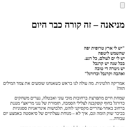
מניאנה – זה קורה כבר היום
"יש לי ארץ טרופית יפה
שהשמש ליטפה
יש לי ים לעולם, כל רגע.
בכל שנה יש קרנבל
יש גיטרה די טובה
ואהבה וקרנבל וכדורגל"
אמריקה הלטינית. מה עולה לנו בראש כשאנחנו שומעים את צמד המילים
הזה?
שמחת חיים מתפרצת ברחובות מוכי עוני ואבטלה, נערים משחקים
כדורגל בחוף קופקבנה לצלילי הסמבה, תזמורת של נגני מריאצ'י מנגנת
ברחוב באחר-צהריים מקסיקני לוהט, תלבושות אינדיאניות ססגוניות
בכיכר שוק הומה וגם, איך לא – מנוחת עצלתיים של סיאסטה באמצע יום
עבודה…