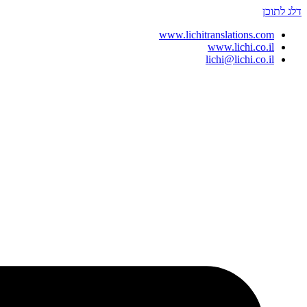
דלג לתוכן
www.lichitranslations.com
www.lichi.co.il
lichi@lichi.co.il