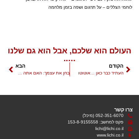
לוחמי הצללים – על תרגום ושפה בזמן מלחמה
העולם הוא שלכם, אבל הוא גם שלנו
…..
הקודם
הבא
העתיד כבר כאן …אוטוטו
בחן את עצמך: האם אתה מוכן לראש השנה הסיני?
צרו קשר
052-351-6070 (מיכל)
פקס למחשב: 153-8-9155558
lichi@lichi.co.il
www.lichi.co.il