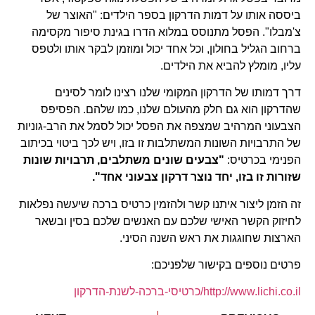
ביססה אותו על דמות הדרקון בספר הילדים: "האוצר של
צ'מבלו". הפסל מתנוסס במלוא הדרו בגינת סיפור מקסימה
ברחוב הגליל בחולון, וכל אחד יכול ומוזמן לבקר אותו ולטפס
עליו, מומלץ להביא את הילדים.
דרך דמותו של הדרקון המקומי שלנו רצינו לומר לסינים
שהדרקון הוא גם חלק מהעולם שלנו, כמו שלהם. הפסיפס
הצבעוני המרהיב שמצפה את הפסל יכול לסמל את הרב-גוניות
של התרבויות השונות המשתלבות זו בזו, ויש לכך ביטוי בכיתוב
הפנימי בכרטיס:
"צבעים שונים משתלבים, תרבויות שונות
שזורות זו בזו, יחד נוצר דרקון צבעוני אחד".
זה הזמן ליצור איתנו קשר ולהזמין כרטיס ברכה שיעשה נפלאות
לחיזוק הקשר האישי שלכם עם האנשים שלכם בסין ובשאר
הארצות שחוגגות את ראש השנה הסיני.
פרטים נוספים בקישור שלפניכם:
http://www.lichi.co.il/כרטיסי-ברכה-לשנת-הדרקון