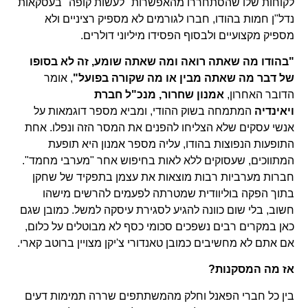
לקוחות שלו שהסתחררו מהאפשרות "לעשות קופה" בעסקאות
נדל"ן חמות בהודו, חברו לגורמים לא מספיק רציניים ולא
מספיק מקצועיים ולבסוף הפסידו מיליוני דולרים.
"בהודו מה שאתה רואה ומה שאתה שומע, זה לא בסופו
של דבר מה שאתה מבין או מה שקורה בפועל"
, אומר
הדובר האחרון,
אמנון שחרור, מנכ"ל חברת
ויאינדיה
המתמחה בשוק ההודי, ומביא מספר דוגמאות על
אנשי עסקים שלא הצליחו להפנים את המסר הזה ונפלו. אחת
התופעות הנפוצות בהודו, עליה מספר אמנון היא תופעת
המתווכים, שעסוקים ללא לאות בחיפוש אחר "מערבי מחמד".
חברות מערביות רבות מוצאות את עצמן בתפקיד של שחקן
בתוך הפקה בוליוודית שמטרתה לפעמים להרשים מישהו
חשוב, בלי שום כוונה להגיע לסגירת עיסקה למשל. כמובן שגם
כאן במקרים רבים נשפכים סכומי כסף לא מבוטלים על כלום,
אם אתם לא מחשיבים כמובן טאנדורי צ'יקן מצויין ברוטב קארי.
אז מה המסקנות?
בין כל חברי הפאנל וחלק מהמשתתפים שררה תמימות דעים