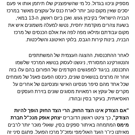
מספיק וניכוו בגדול. כל מי שהשיפוצניק שלו תיחמן אותו אי פעם
יסכים שאין מקום טוב יותר לארח כנס על עוקצים מאשר במרכז
הבניה הישראלי בקיבוץ געש. ואכן ביום ראשון, ה-13 במאי,
בשעת צהרים מוקדמת יחסית, נטשו למעלה משמונים איש את
מקום עבודתם ומילאו מפה לפה את אולם הכנסים של מרכז
הבניה, בינות קירות הגבס, בלוקי האיטונג והשליכטות.
לאחר ההתכנסות, ההצגה העצמית של המשתתפים
והנטוורקינג המסורתי, ניגשנו לעסוק בנושא המרכזי שלשמו
התכנסנו. בניגוד למפגשים הקודמים של הפורום בהם עלו בזה
אחר זה מרצים בנושאים שונים, כינסנו הפעם פאנל של מומחים
שכל אחד מהם סיפר מנסיונו האישי ומנסיונם של אחרים על
מקרים של עוקץ או רמאויות מסוגים שונים בזירת העסקים
האסיאתית, בעיקר בסין ובהודו.
"אם הצודק אינו הצד החזק, הרי הצד החזק הופך להיות
הצודק",
כך ציטט ראשון הדוברים
יצחק אופק מנכ"ל חברת
מימס
המתמחה באיתור ספקים בסין, שאולי מוכר יותר לרבים
מאיתנו כיו"ר הועד האולימפי ומזכ"ל מרכז הפועל. פתגם סיני זה