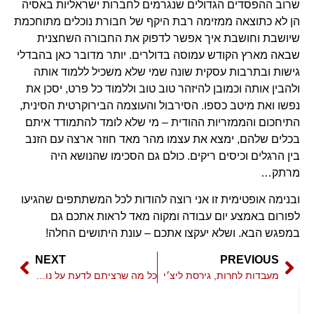
שרוב ההפסדים הגדולים שנגרמים לחברות ישראליות באסיה
הן לא כתוצאה ממזימה רבת היקף של חבורת נוכלים מתוחכמת
שיושבת וחושבת איך אפשר לדפוק את החבורה השחצנית
שבאה מארץ הקודש עמוסה בדולרים. יותר מדובר כאן בהבדלי
גישות ובתרבות עסקית שונה שמי שלא משכיל ללמוד אותה
ולהבין אותה וכמובן להיזהר טוב טוב וללמוד כל פרט, יסכן את
נפשו ואת מיטב כספו. הסירבול והעוצמה הבירוקרטית הסינית,
התיחכום והממזריות ההודית – מי שלא לומד להתמודד איתם
בכלים שלהם, ימצא את עצמו מהר מאד חוזר ארצה עם הזנב
בין הרגלים וכיסים ריקים. כולם גם הסכימו שהנושא היה
מרתק…
ובנימה אופטימית זו אני רוצה להודות לכל המשתתפים שהגיעו
לפורום באמצע יום עבודה ומקוה מאד לראות אתכם גם
במפגש הבא. ושלא יעקצו אתכם – עונת היתושים החלה!
NEXT
PREVIOUS
מעבדות לחרות, גירסת ליצ׳י
כל מה שרציתם לדעת על נוטריונים, ופחדתם לשאול