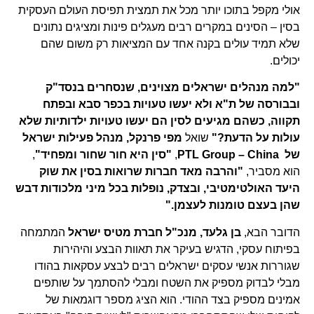
אולי מקפל בתוכו יותר מכל את תמצית תפיסת העולם העסקית
בסין – הסינים במקרים רבים מעגלים פינות ומציגים נתונים
שלא תמיד עולים בקנה אחד עם המציאות רק משום שהם
יכולים.
"למה מנהלים ישראלים מצוינים, שנסחרים בנסד"ק
ובבורסה של ת"א ולא יעשו טעויות בכפר סבא ובפתח
תקווה, כשהם מגיעים לסין הם יעשו טעויות ילדותיות שלא
עולות על הדעת?"
שואל
מפי פרנקל, מנהל פעילות ישראל
של PTL Group – China
,
"סין היא חור שחור ומפחיד"
,
הוא מסביר,
"והרבה מאד חברות שרואות בסין את שוק
היעד האולטימטיבי, ובצדק, נופלות בכל מיני מלכודות דבש
שהן בעצם טומנות לעצמן."
הדובר הבא,
בן גלעד, מנכ"ל חברת מטיס ישראל
המתמחה
בפיתוח עסקי, הדגיש בעיקר את תאוות הבצע והיהירות
שגוררות אנשי עסקים ישראלים רבים לבצע עסקאות בהודו
מבלי לבדוק מספיק את השטח ומבלי להסתמך על שותפים
אמינים מספיק בצד ההודי. הוא הציג מספר דוגמאות של