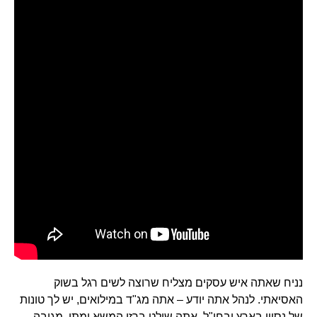
נניח שאתה איש עסקים מצליח שרוצה לשים רגל בשוק
האסיאתי. לנהל אתה יודע – אתה מג"ד במילואים, יש לך טונות
של נסיון בארץ ובחו"ל, אתה שולט ברזי המשא ומתן, מגובה