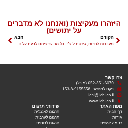
היזהרו מעקיצות (ואנחנו לא מדברים
על יתושים)
הקודם
הבא
מעבדות לחרות, גירסת ליצ׳י
כל מה שרציתם לדעת על נוטריונים, ופחדתם לשאול
צרו קשר
052-351-6070 (מיכל)
פקס למחשב: 153-8-9155558
lichi@lichi.co.il
www.lichi.co.il
מפת האתר
שירותי תרגום
דף הבית
תרגום לאנגלית
אודות
תרגום לערבית
בנימה אישית
תרגום לרוסית