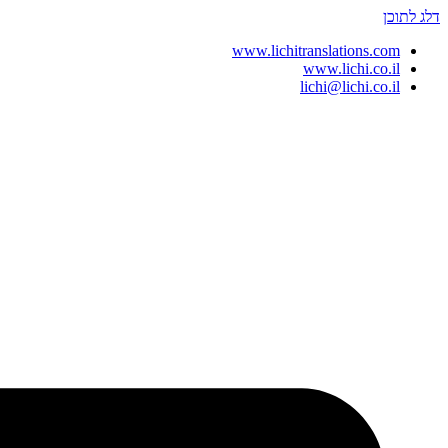
דלג לתוכן
www.lichitranslations.com
www.lichi.co.il
lichi@lichi.co.il