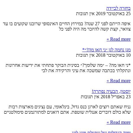
בחזרה לביידה
25 באוקטובר 2019
אין תגובות
איפה הייתם לפני 27 שנה? במירוץ החיים האינסופי שרובנו שקועים בו עד
צוואר, קצת קשה להיזכר מה היה לפני כל
Read more »
מגן נחמה לגן ״ני חאו מה?״*
10 באוקטובר 2018
אין תגובות
*ני חאו מה? – ״מה שלומך?״ בסינית הבוקר פתחתי את ידיעות אחרונות
ונתקלתי בכתבה שמשכה את עיני והרקידה את לבי
Read more »
יוסטון, הבעיה נפתרה!
23 באפריל 2018
אין תגובות
נניח שאתם רוצים לארגן כנס גדול, בינלאומי, עם נציגים מארצות רבות
שלא כולם דוברים אנגלית שוטפת. אתם דואגים למתורגמנים סימולטניים
Read more »
ימיה הגדולים של שושלת מינג לינג