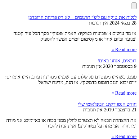
לגלות את טוקיו עם ליצ'י תרגומים – לא רק פריחת הדובדבן
28 במאי 2024
אין תגובות
אז מה עושים 3 שבועות בטוקיו? האמת שטוקיו בסך הכל עיר קטנה
וצנועה וביום אחד או מקסימום יומיים אפשר להספיק
Read more »
דובאים, אנחנו באים!
9 בספטמבר 2020
אין תגובות
פעם, כשהיינו מפנטזים על שלום עם שכנינו ממדינות ערב, היינו אומרים:
״יום יבוא וננגב חומוס בדמשק״. אז הנה, מדינת ישראל
Read more »
חודש הנטוורקינג הבינלאומי שלי
21 בדצמבר 2019
אין תגובות
את ההצהרה הבאה לא תצטרכו לחלץ ממני בכוח או באיומים: אני מודה
ומתוודה, אני מתה על נטוורקינג! אני נהנית להכיר
Read more »