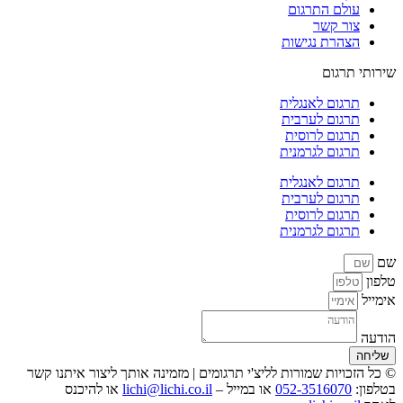
עולם התרגום
צור קשר
הצהרת נגישות
שירותי תרגום
תרגום לאנגלית
תרגום לערבית
תרגום לרוסית
תרגום לגרמנית
תרגום לאנגלית
תרגום לערבית
תרגום לרוסית
תרגום לגרמנית
שם
טלפון
אימייל
הודעה
שליחה
© כל הזכויות שמורות לליצ'י תרגומים | מזמינה אותך ליצור איתנו קשר
בטלפון:
052-3516070
או במייל –
lichi@lichi.co.il
או להיכנס