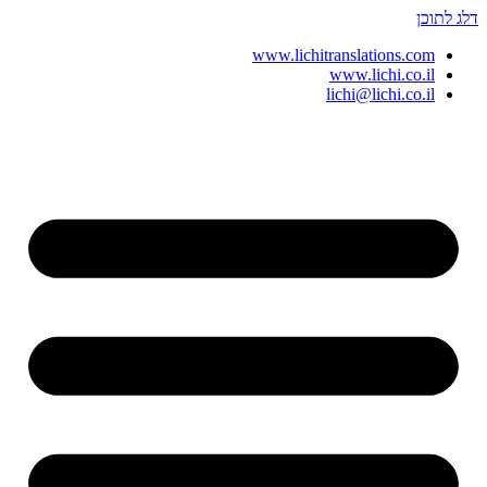
דלג לתוכן
www.lichitranslations.com
www.lichi.co.il
lichi@lichi.co.il