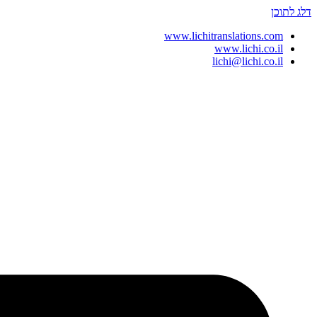
דלג לתוכן
www.lichitranslations.com
www.lichi.co.il
lichi@lichi.co.il