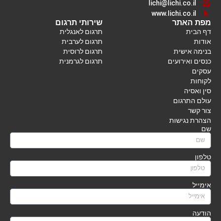
lichi@lichi.co.il
www.lichi.co.il
מפת האתר
שירותי תרגום
דף הבית
תרגום לאנגלית
אודות
תרגום לערבית
בנימה אישית
תרגום לרוסית
כנסים ואירועים
תרגום לגרמנית
עסקים
לקוחות
סין ואסיה
עולם התרגום
צור קשר
הצהרת נגישות
שם
טלפון
אימייל
הודעה