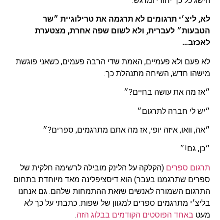
הישג כל כך יחודי ומרגש.
לא, ליצ׳י תרגומים לא תרגמה את טרילוגיית ״שר
הטבעות״ לעברית, ולא לשום שפה אחרת, מצטערת
לאכזב…
לא פעם ולא פעמיים, האמת שדי הרבה פעמים, כשאני פוגשת
מישהו חדש, השיחה מתנהלת כך:
״אז מה את עושה בחיים?״
״יש לי חברה לתרגום״
״אה, וואו, איזה יופי, אז מה אתם מתרגמים, ספרים?״
״כן, גם!״
תרגום ספרים
(הקלקה על הלינק מובילה לרשימה חלקית של
ספרים שתרגמנו בעבר) הוא דיסציפלינה מאד מיוחדת בתחום
התרגום השמורה לאנשים שזאת ההתמחות שלהם. גם אנחנו
בליצ׳י מתרגמים ספרים למגוון של שפות. כתבתי על כך לא
מעט
באחד הפוסטים הקודמים בבלוג הזה
.