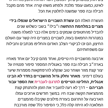
לאיטו, כמעט עומד מלכת. ולפתע משהו קורה. אחד מהם מקבל
חבילה ובה ספר שמשנה לחלוטין את הכל.
העשרה האלה הם
עשרת השבויים הישראלים שנפלו בידי
מצרים במלחמת ההתשה
ו״בילו״ בשבי כשלוש שנים.
להבדיל מהחטופים שנמקים בימים אלה כבר למעלה משנה
במנהרות החמאס בעזה, לשבויים במצרים היה קשר עם העולם
החיצון, הם זכו לביקורי הצלב האדום והחליפו מכתבים וחבילות
עם משפחותיהם.
ארבעה מהשבויים היו טייסים, ואחד מהם קיבל יום אחד מאחיו
בארה״ב חבילה ובה ספר באנגלית המספר סיפור פנטזיה על
יצור קצת מוזר ושוחר טוב שנקלע להרפתקאות מסמרות שיער
בעולם דימיוני.
מאחר וחלק גדול מהשבויים בחדר לא הבינו
אנגלית, החליטו הטייסים
לתרגם לעברית
את הספר עבור
חבריהם
– דרך לא רעה להעביר את הזמן ולהתנתק קצת
מהמציאות הקשה שבה חיו. במשך חודשים ארוכים עמלו
הארבעה על התרגום בעזרת מילונים שקיבלו מהמצרים.
המלאכה לא היתה קלה כלל, כי הסיפור כלל שפה מורכבת