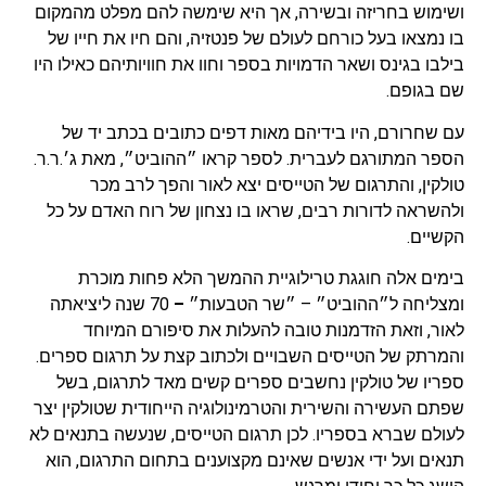
ושימוש בחריזה ובשירה, אך היא שימשה להם מפלט מהמקום
בו נמצאו בעל כורחם לעולם של פנטזיה, והם חיו את חייו של
בילבו בגינס ושאר הדמויות בספר וחוו את חוויותיהם כאילו היו
שם בגופם.
עם שחרורם, היו בידיהם מאות דפים כתובים בכתב יד של
הספר המתורגם לעברית. לספר קראו ״ההוביט״, מאת ג׳.ר.ר.
טולקין, והתרגום של הטייסים יצא לאור והפך לרב מכר
ולהשראה לדורות רבים, שראו בו נצחון של רוח האדם על כל
הקשיים.
בימים אלה חוגגת טרילוגיית ההמשך הלא פחות מוכרת
ומצליחה ל״ההוביט״ – ״שר הטבעות״
–
70 שנה ליציאתה
לאור, וזאת הזדמנות טובה להעלות את סיפורם המיוחד
והמרתק של הטייסים השבויים ולכתוב קצת על תרגום ספרים.
ספריו של טולקין נחשבים ספרים קשים מאד לתרגום, בשל
שפתם העשירה והשירית והטרמינולוגיה הייחודית שטולקין יצר
לעולם שברא בספריו. לכן תרגום הטייסים, שנעשה בתנאים לא
תנאים ועל ידי אנשים שאינם מקצוענים בתחום התרגום, הוא