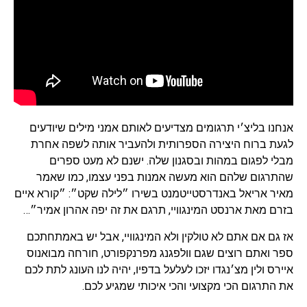
אנחנו בליצ׳י תרגומים מצדיעים לאותם אמני מילים שיודעים
לגעת ברוח היצירה הספרותית ולהעביר אותה לשפה אחרת
מבלי לפגום במהות ובסגנון שלה. ישנם לא מעט ספרים
שהתרגום שלהם הוא מעשה אמנות בפני עצמו, כמו שאמר
מאיר אריאל באנדרסטייטמנט בשירו ״לילה שקט״: ״קורא איים
בזרם מאת ארנסט המינגוויי, תרגם את זה יפה אהרון אמיר״…
אז גם אם אתם לא טולקין ולא המינגוויי, אבל יש באמתחתכם
ספר ואתם רוצים שגם וולפגנג מפרנקפורט, חורחה מבואנוס
איירס ולין מצ׳נגדו יזכו לעלעל בדפיו, יהיה לנו העונג לתת לכם
את התרגום הכי מקצועי והכי איכותי שמגיע לכם.