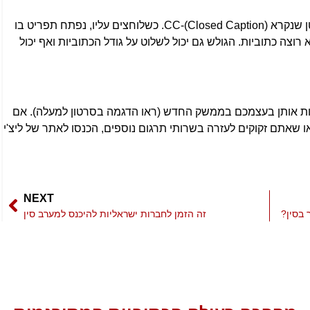
בחלק התחתון של מסך היוטיוב יש כפתור אדום קטן שנקרא (Closed Caption)-CC. כשלוחצים עליו, נפתח תפריט בו
צה כתוביות. הגולש גם יכול לשלוט על גודל הכתוביות ואף יכול
לות אותן בעצמכם בממשק החדש (ראו הדגמה בסרטון למעלה). אם
 שאתם זקוקים לעזרה בשרותי תרגום נוספים, הכנסו לאתר של ליצ'י
NEXT
 בסין?
זה הזמן לחברות ישראליות להיכנס למערב סין