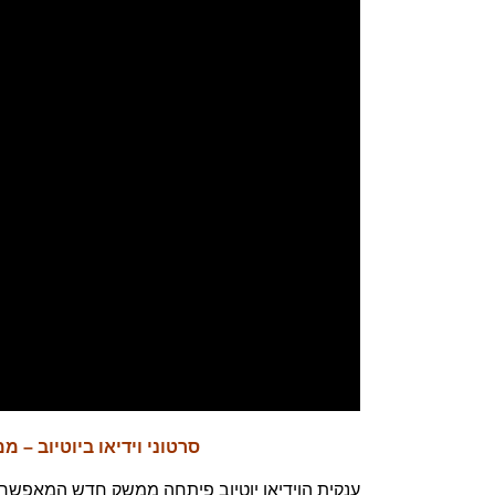
סרטוני וידיאו ביוטיוב –
ענקית הוידיאו יוטיוב פיתחה ממשק חדש המאפשר לה