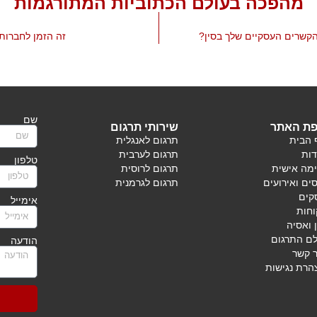
מהפכה בעולם הכתוביות המתורגמות
הקשרים העסקיים שלך בסין?
זה הזמן לחברות 
שם
ת האתר
שירותי תרגום
 הבית
תרגום לאנגלית
דות
תרגום לערבית
טלפון
ימה אישית
תרגום לרוסית
ים ואירועים
תרגום לגרמנית
קים
אימייל
וחות
 ואסיה
לם התרגום
הודעה
ר קשר
הרת נגישות