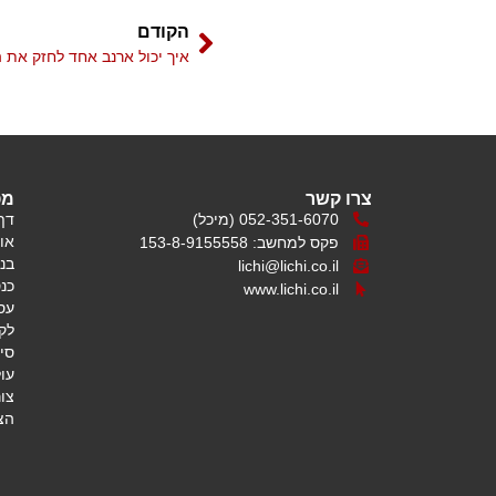
הקודם
איך יכול ארנב אחד לחזק את 
צרו קשר
מפ
052-351-6070 (מיכל)
דף
או
פקס למחשב: 153-8-9155558
בנ
lichi@lichi.co.il
כנס
www.lichi.co.il
עס
לק
סין
עו
צו
הצ